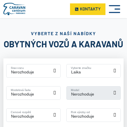
KONTAKTY
VYBERTE Z NAŠÍ NABÍDKY
OBYTNÝCH VOZŮ A KARAVANŮ
Stav vozu
Vyberte značku
Modelová řada
Model
Cenové rozpětí
Rok výroby od