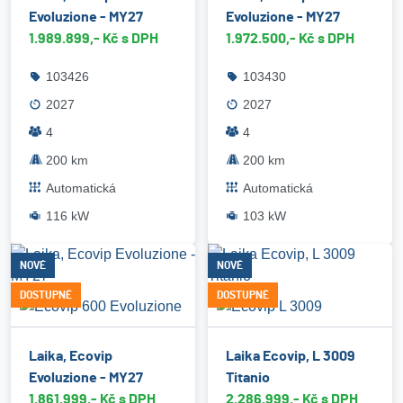
Evoluzione - MY27
Evoluzione - MY27
1.989.899,- Kč s DPH
1.972.500,- Kč s DPH
103426
103430
2027
2027
4
4
200 km
200 km
Automatická
Automatická
116 kW
103 kW
NOVÉ
NOVÉ
DOSTUPNÉ
DOSTUPNÉ
Laika, Ecovip
Laika Ecovip, L 3009
Evoluzione - MY27
Titanio
1.861.999,- Kč s DPH
2.286.999,- Kč s DPH