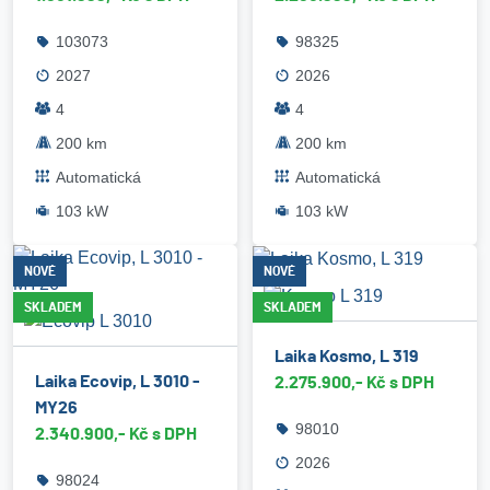
103073
98325
2027
2026
4
4
200 km
200 km
Automatická
Automatická
103 kW
103 kW
NOVÉ
NOVÉ
SKLADEM
SKLADEM
Laika Kosmo, L 319
Laika Ecovip, L 3010 -
2.275.900,- Kč s DPH
MY26
98010
2.340.900,- Kč s DPH
2026
98024