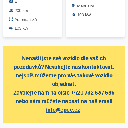
4
Manuální
200 km
103 kW
Automatická
103 kW
Nenašli jste své vozidlo dle vašich
požadavků? Neváhejte nás kontaktovat,
nejspíš můžeme pro vás takové vozidlo
objednat.
Zavolejte nám na číslo
+420 732 537 535
nebo nám můžete napsat na náš email
info@cpce.cz
!