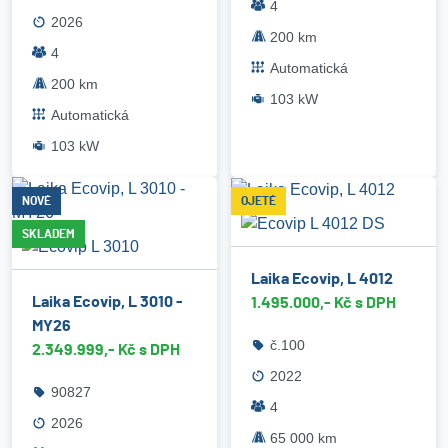
4
2026
200 km
4
Automatická
200 km
103 kW
Automatická
103 kW
NOVÉ
OJETÉ
SKLADEM
Laika Ecovip, L 4012
Laika Ecovip, L 3010 -
1.495.000,- Kč s DPH
MY26
č.100
2.349.999,- Kč s DPH
2022
90827
4
2026
65 000 km